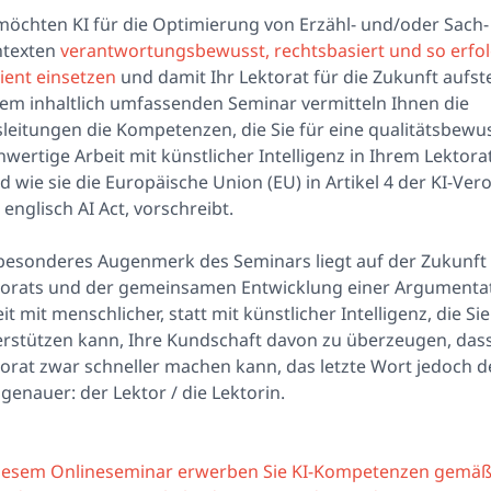
möchten KI für die Optimierung von Erzähl- und/oder Sach
htexten
verantwortungsbewusst, rechtsbasiert und so erfol
zient einsetzen
und damit Ihr Lektorat für die Zukunft aufste
em inhaltlich umfassenden Seminar vermitteln Ihnen die
leitungen die Kompetenzen, die Sie für eine qualitätsbewu
wertige Arbeit mit künstlicher Intelligenz in Ihrem Lektor
d wie sie die Europäische Union (EU) in Artikel 4 der KI-Ver
 englisch AI Act, vorschreibt.
 besonderes Augenmerk des Seminars liegt auf der Zukunft
torats und der gemeinsamen Entwicklung einer Argumentat
it mit menschlicher, statt mit künstlicher Intelligenz, die Si
rstützen kann, Ihre Kundschaft davon zu überzeugen, dass
orat zwar schneller machen kann, das letzte Wort jedoch 
 genauer: der Lektor / die Lektorin.
diesem Onlineseminar erwerben Sie KI-Kompetenzen gemä