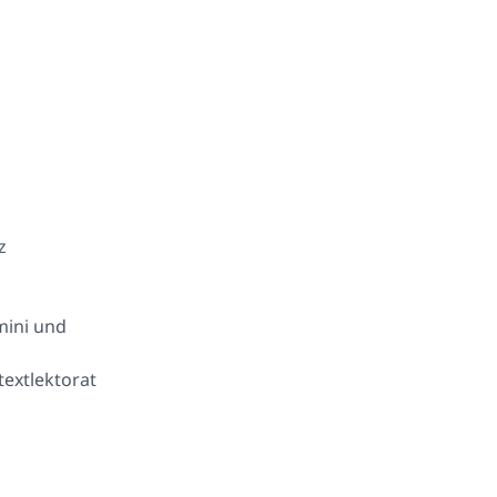
z
mini und
textlektorat