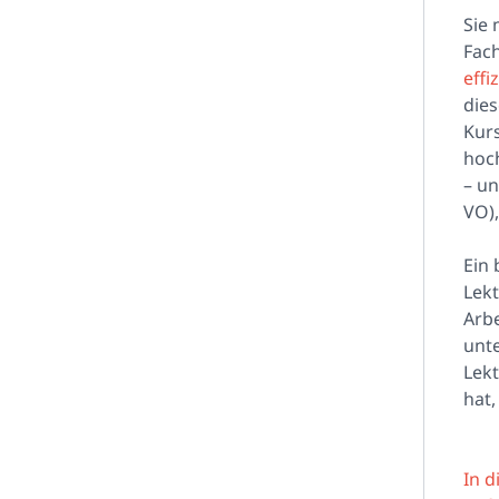
Sie 
Fac
effi
dies
Kurs
hoch
– un
VO),
Ein
Lek
Arbe
unte
Lekt
hat,
In 