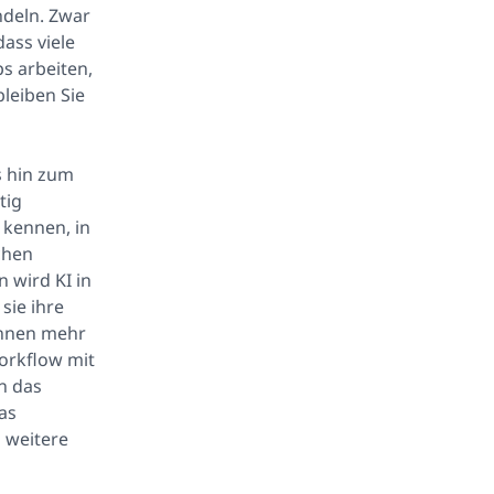
andeln. Zwar
dass viele
 arbeiten,
bleiben Sie
s hin zum
tig
r kennen, in
chen
n wird KI in
sie ihre
Ihnen mehr
Workflow mit
n das
as
 weitere