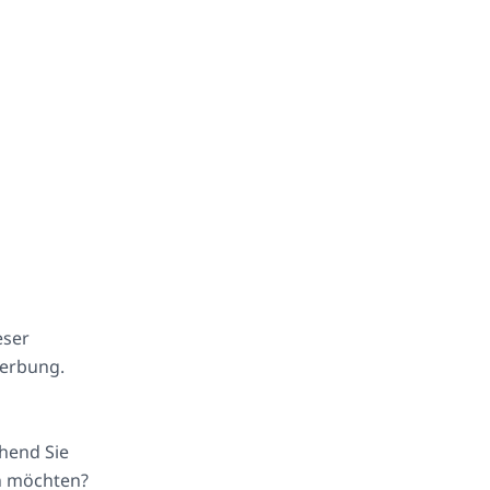
eser
Werbung.
ehend Sie
en möchten?