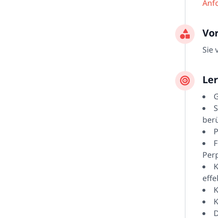
Anfo
Vo
Sie
Ler
G
S
ber
P
F
Perp
K
effe
K
K
D