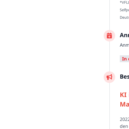
*VFLL
Selfp
Deuts
An
Anm
Be
KI
Ma
2022
den 