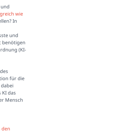
- und
greich wie
llen? In
sste und
at benötigen
ordnung (KI-
 des
ion für die
e dabei
 KI das
der Mensch
ß den