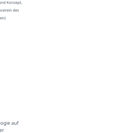
 und Konzept,
nverein des
en)
logie auf
er