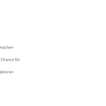
t machen
s Chance für
Lektoren