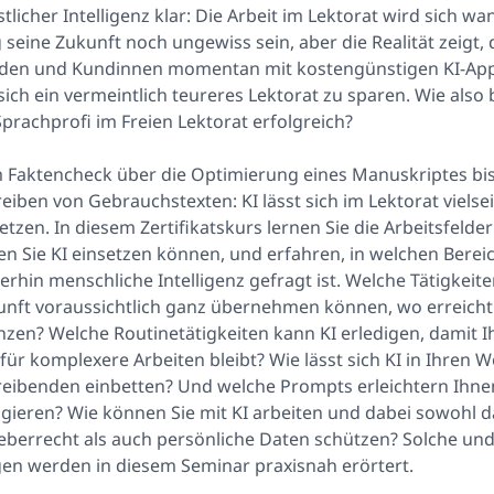
tlicher Intelligenz klar: Die Arbeit im Lektorat wird sich w
seine Zukunft noch ungewiss sein, aber die Realität zeigt, 
den und Kundinnen momentan mit kostengünstigen KI-Apps
ich ein vermeintlich teureres Lektorat zu sparen. Wie also 
Sprachprofi im Freien Lektorat erfolgreich?
 Faktencheck über die Optimierung eines Manuskriptes bi
eiben von Gebrauchstexten: KI lässt sich im Lektorat vielsei
etzen. In diesem Zertifikatskurs lernen Sie die Arbeitsfelde
n Sie KI einsetzen können, und erfahren, in welchen Berei
erhin menschliche Intelligenz gefragt ist. Welche Tätigkeite
nft voraussichtlich ganz übernehmen können, wo erreicht 
zen? Welche Routinetätigkeiten kann KI erledigen, damit 
 für komplexere Arbeiten bleibt? Wie lässt sich KI in Ihren 
reibenden einbetten? Und welche Prompts erleichtern Ihne
gieren? Wie können Sie mit KI arbeiten und dabei sowohl d
berrecht als auch persönliche Daten schützen? Solche und
en werden in diesem Seminar praxisnah erörtert.