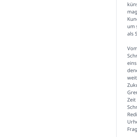
küns
mag 
Kun
um s
als 
Vom
Schr
eins
dene
weit
Zuku
Gren
Zeit
Sch
Redi
Urhe
Frag