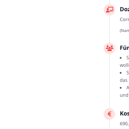
Do
Corn
(Nam
Fü
S
wol
S
das 
A
und
Ko
690,