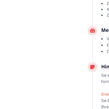
Z
K
Z
Me
V
E
D
Hi
Sie 
Fort
Erre
Sie 
Ihre