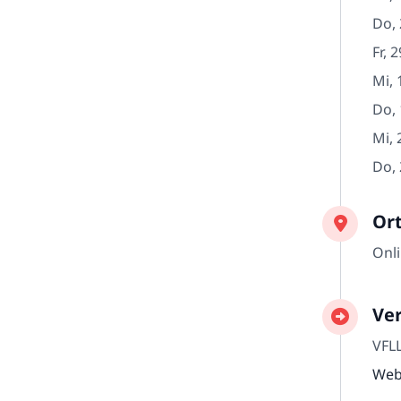
Do, 
Fr, 
Mi, 
Do, 
Mi, 
Do, 
Or
Onl
Ver
VFL
Web